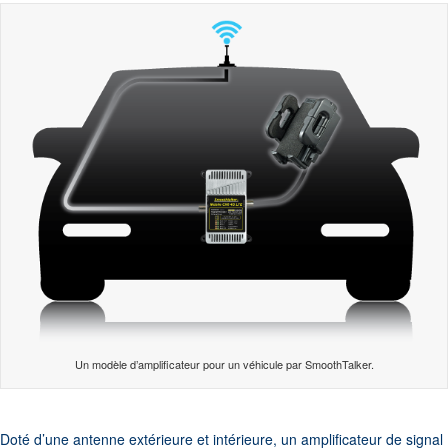
Un modèle d’amplificateur pour un véhicule par SmoothTalker.
Doté d’une antenne extérieure et intérieure, un amplificateur de signal