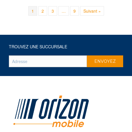
1
2
3
…
9
Suivant »
TROUVEZ UNE SUCCURSALE