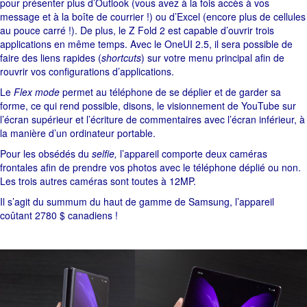
pour présenter plus d’Outlook (vous avez à la fois accès à vos
message et à la boîte de courrier !) ou d’Excel (encore plus de cellules
au pouce carré !). De plus, le Z Fold 2 est capable d’ouvrir trois
applications en même temps. Avec le OneUI 2.5, il sera possible de
faire des liens rapides (
shortcuts
) sur votre menu principal afin de
rouvrir vos configurations d’applications.
Le
Flex mode
permet au téléphone de se déplier et de garder sa
forme, ce qui rend possible, disons, le visionnement de YouTube sur
l’écran supérieur et l’écriture de commentaires avec l’écran inférieur, à
la manière d’un ordinateur portable.
Pour les obsédés du
selfie,
l’appareil comporte deux caméras
frontales afin de prendre vos photos avec le téléphone déplié ou non.
Les trois autres caméras sont toutes à 12MP.
Il s’agit du summum du haut de gamme de Samsung, l’appareil
coûtant 2780 $ canadiens !