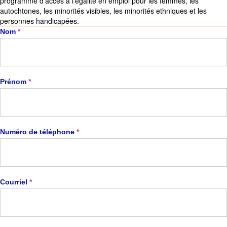
programme d'accès à l'égalité en emploi pour les femmes, les
autochtones, les minorités visibles, les minorités ethniques et les
personnes handicapées.
Carrière
Nom
*
Prénom
*
Numéro de téléphone
*
Courriel
*