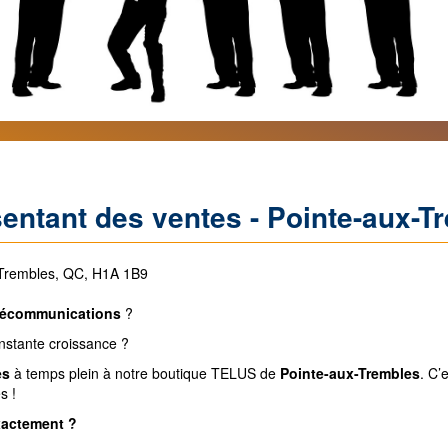
entant des ventes - Pointe-aux-T
x-Trembles, QC, H1A 1B9
lécommunications
?
onstante croissance ?
es
à temps plein à
notre boutique TELUS de
Pointe-aux-Trembles
. C’
s !
exactement ?