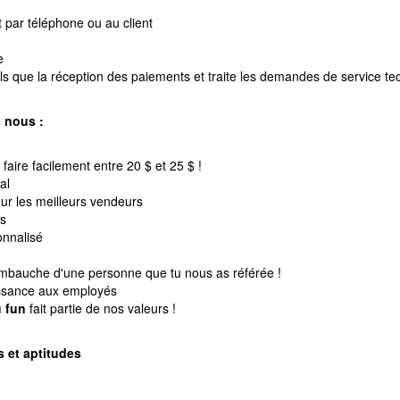
t par téléphone ou au client
e
 tels que la réception des paiements et traite les demandes de service t
c nous :
faire facilement entre 20 $ et 25 $ !
al
r les meilleurs vendeurs
es
onnalisé
mbauche d'une personne que tu nous as référée !
issance aux employés
u fun
fait partie de nos valeurs !
 et aptitudes