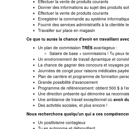
Effectuer la vente de produits courants
Donner des informations au sujet des produits soi
Effectuer la vente de produits courants
Enregistrer la commande au système informatiqu
Fournir des services administratifs à la clientèle
Travailler sur place en magasin
Ce que tu auras la chance d'avoir en travaillant ave
Un plan de commission
TRÈS
avantageux :
Salaire de base + commissions ! Tu peux te 
Un environnement de travail dynamique et convivi
La chance de gagner des concours et voyages pou
Journées de congé pour raisons médicales payé
Plan de carrière et programme de formation pers
Grande possibilité d'avancement
Programme de référencement: obtient 500 $ à l'e
Une direction présente qui démontre sa reconna
Une ambiance de travail exceptionnel où
avoir d
Des activités sociales, et plus encore !
Nous recherchons quelqu'un qui a ces compétences
Un positivisme contagieux
Tu es autonome et débrouillard