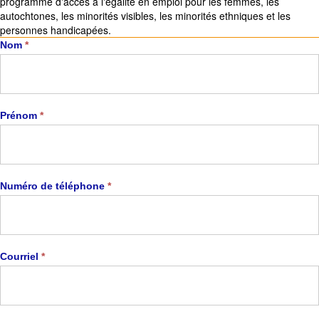
programme d'accès à l'égalité en emploi pour les femmes, les
autochtones, les minorités visibles, les minorités ethniques et les
personnes handicapées.
Carrière
Nom
*
Prénom
*
Numéro de téléphone
*
Courriel
*