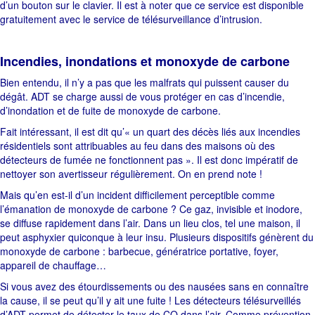
d’un bouton sur le clavier. Il est à noter que ce service est disponible
gratuitement avec le service de télésurveillance d’intrusion.
Incendies, inondations et monoxyde de carbone
Bien entendu, il n’y a pas que les malfrats qui puissent causer du
dégât. ADT se charge aussi de vous protéger en cas d’incendie,
d’inondation et de fuite de monoxyde de carbone.
Fait intéressant, il est dit qu’« un quart des décès liés aux incendies
résidentiels sont attribuables au feu dans des maisons où des
détecteurs de fumée ne fonctionnent pas ». Il est donc impératif de
nettoyer son avertisseur régulièrement. On en prend note !
Mais qu’en est-il d’un incident difficilement perceptible comme
l’émanation de monoxyde de carbone ? Ce gaz, invisible et inodore,
se diffuse rapidement dans l’air. Dans un lieu clos, tel une maison, il
peut asphyxier quiconque à leur insu. Plusieurs dispositifs génèrent du
monoxyde de carbone : barbecue, génératrice portative, foyer,
appareil de chauffage…
Si vous avez des étourdissements ou des nausées sans en connaître
la cause, il se peut qu’il y ait une fuite ! Les détecteurs télésurveillés
d’ADT permet de détecter le taux de CO dans l’air. Comme prévention,