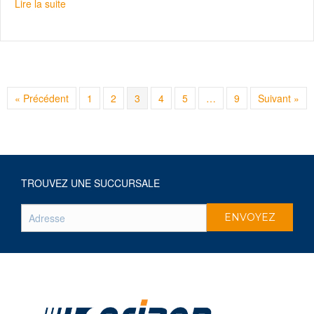
about Samsung Galaxy S22: un outil de productivité tou
Lire la suite
« Précédent
1
2
3
4
5
…
9
Suivant »
TROUVEZ UNE SUCCURSALE