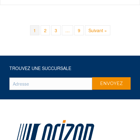
1
2
3
…
9
Suivant »
TROUVEZ UNE SUCCURSALE