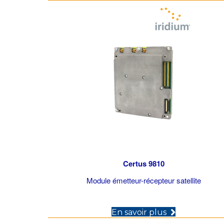
Certus 9810
Module émetteur-récepteur satellite
(opens in n
En savoir plus