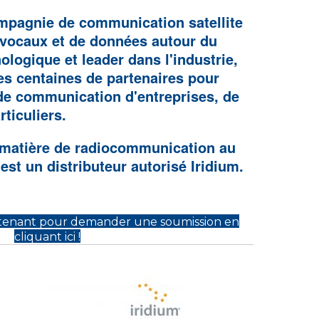
ompagnie de communication satellite
 vocaux et de données autour du
ologique et leader dans l'industrie,
des centaines de partenaires pour
 de communication d'entreprises, de
ticuliers.
 matière de radiocommunication au
st un distributeur autorisé Iridium.
tenant pour demander une soumission en
cliquant ici !