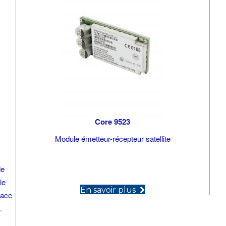
Core 9523
Module émetteur-récepteur satellite
de
le
(opens in new tab)
En savoir plus
pace
.
ew tab)