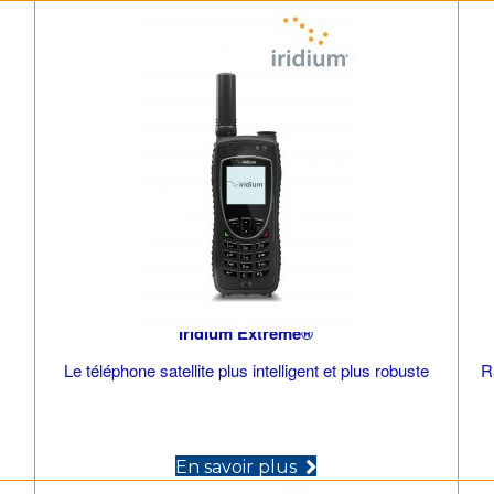
Iridium Extreme®
Le téléphone satellite plus intelligent et plus robuste
R
(opens in new tab)
ew tab)
En savoir plus