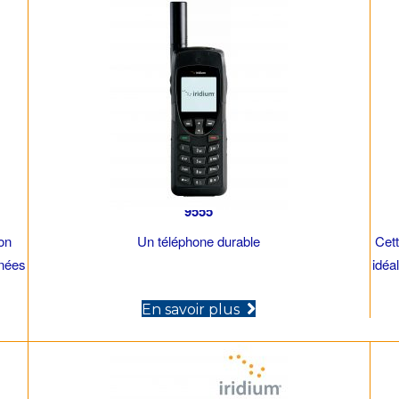
9555
ion
Un téléphone durable
Cett
nnées
idéa
(opens in new tab)
En savoir plus
ew tab)