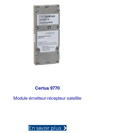
Certus 9770
Module émetteur-récepteur satellite
(opens in new tab)
En savoir plus