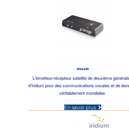
9522B
L'émetteur-récepteur satellite de deuxième générat
d'Iridium pour des communications vocales et de do
véritablement mondiales.
(opens in n
En savoir plus