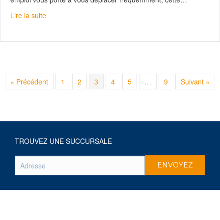
about Samsung Galaxy S22: un outil de productivité tou
Lire la suite
« Précédent
1
2
3
4
5
…
9
Suivant »
TROUVEZ UNE SUCCURSALE