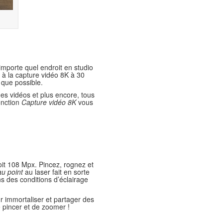
’importe quel endroit en studio
e à la capture vidéo 8K à 30
 que possible.
es vidéos et plus encore, tous
onction
Capture vidéo 8K
vous
soit 108 Mpx. Pincez, rognez et
au point
au laser fait en sorte
ns des conditions d’éclairage
r immortaliser et partager des
 pincer et de zoomer !