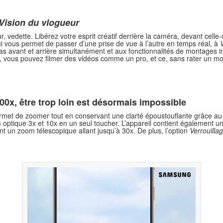
Vision du vlogueur
r, vedette. Libérez votre esprit créatif derrière la caméra, devant celle
ui vous permet de passer d’une prise de vue à l’autre en temps réal, à
s avant et arrière simultanément et aux fonctionnalités de montages in
ie, vous pouvez filmer des vidéos comme un pro, et ce, sans rater un m
00x, être trop loin est désormais impossible
rmet de zoomer tout en conservant une clarté époustouflante grâce a
m optique 3x et 10x en un seul toucher. L’appareil contient également 
t un zoom télescopique allant jusqu’à 30x. De plus, l’option
Verrouilla