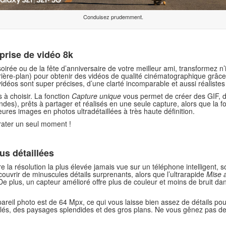
Conduisez prudemment.
 prise de vidéo 8k
soirée ou de la fête d’anniversaire de votre meilleur ami, transformez n
arrière-plan) pour obtenir des vidéos de qualité cinématographique grâc
idéos sont super précises, d’une clarté incomparable et aussi réalistes
 à choisir. La fonction
Capture unique
vous permet de créer des GIF, d
es), prêts à partager et réalisés en une seule capture, alors que la f
ures images en photos ultradétaillées à très haute définition.
 rater un seul moment !
us détaillées
 la résolution la plus élevée jamais vue sur un téléphone intelligent, 
uvrir de minuscules détails surprenants, alors que l’ultrarapide
Mise 
. De plus, un capteur amélioré offre plus de couleur et moins de bruit da
areil photo est de 64 Mpx, ce qui vous laisse bien assez de détails pou
illés, des paysages splendides et des gros plans. Ne vous gênez pas de