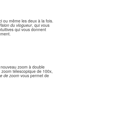
-ci ou même les deux à la fois.
Vision du vlogueur
, qui vous
tuitives qui vous donnent
oment.
u nouveau zoom à double
un zoom télescopique de 100x,
ge de zoom
vous permet de