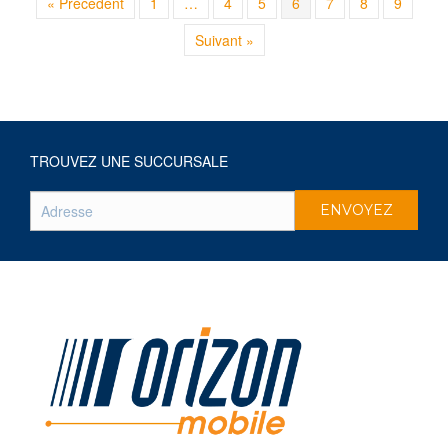
« Précédent
1
…
4
5
6
7
8
9
Suivant »
TROUVEZ UNE SUCCURSALE